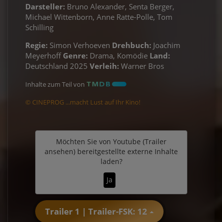
Darsteller:
Bruno Alexander, Senta Berger,
Michael Wittenborn, Anne Ratte-Polle, Tom
Schilling
Regie:
Simon Verhoeven
Drehbuch:
Joachim
Meyerhoff
Genre:
Drama, Komödie
Land:
Deutschland 2025
Verleih:
Warner Bros
Inhalte zum Teil von
© CINEPROG ...macht Lust auf Ihr Kino!
Möchten Sie von
Youtube (Trailer
ansehen)
bereitgestellte externe Inhalte
laden?
Ja
Trailer 1 | Trailer-FSK: 12