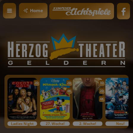
Home
2D
2D
3D
4K
2D
4K
Ladies Night
27. Woche!
2. Woche!
Neu!