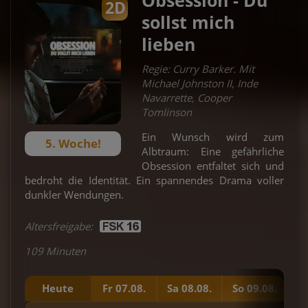
2D
sollst mich
lieben
Regie: Curry Barker. Mit
Michael Johnston II, Inde
Navarrette, Cooper
Tomlinson
Ein Wunsch wird zum
5. Woche!
Albtraum: Eine gefährliche
Obsession entfaltet sich und
bedroht die Identität. Ein spannendes Drama voller
dunkler Wendungen.
Altersfreigabe:
109 Minuten
Heute
Fr 07.08.
Sa 08.08.
So 09.08.
Mo