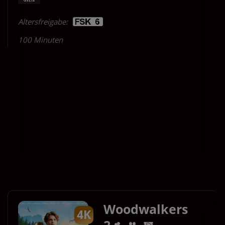
Altersfreigabe:
100 Minuten
So 20.09.
2D
4K
12:00
14:30
Für Tickets auf die Uhrzeit klicken.
Woodwalkers
4K
2