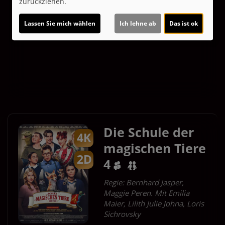
zurückziehen.
Mi 19.08.
Lassen Sie mich wählen
Ich lehne ab
Das ist ok
2D
20:00
Für Tickets auf die Uhrzeit klicken.
Die Schule der
4K
magischen Tiere
2D
4
Regie: Bernhard Jasper,
Maggie Peren. Mit Emilia
Maier, Lilith Julie Johna, Loris
Sichrovsky