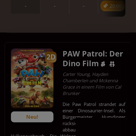
-
-
-
20:00
Für Tickets auf die Uhrzeit klicken.
PAW Patrol: Der
2D
Dino Film
Carter Young, Hayden
Chamberlen und Mckenna
Grace in einem Film von Cal
Brunker
Die Paw Patrol strandet auf
einer Dinosaurier-Insel. Als
Neu!
Bürgermeister Humdinger
rücksichtslos Ressourcen
abbaut, droht ein
Vulkanausbruch. Die Welpen müssen ihre bisher