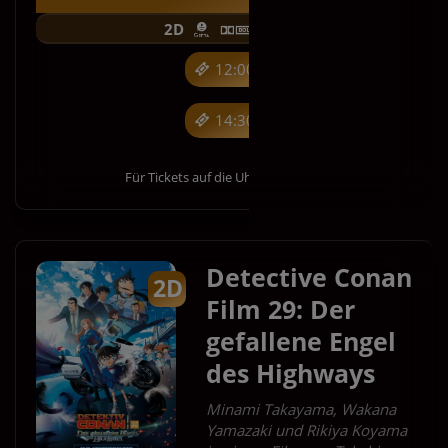
2D
4K
12:00
14:30
Für Tickets auf die Uhrzeit klicken.
Detective Conan
2D
Film 29: Der
gefallene Engel
des Highways
Minami Takayama, Wakana
Yamazaki und Rikiya Koyama