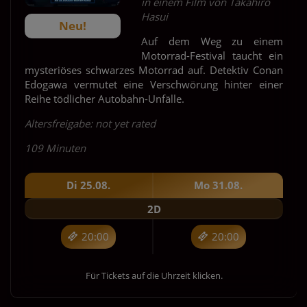
in einem Film von Takahiro
Hasui
Neu!
Auf dem Weg zu einem
Motorrad-Festival taucht ein
mysteriöses schwarzes Motorrad auf. Detektiv Conan
Edogawa vermutet eine Verschwörung hinter einer
Reihe tödlicher Autobahn-Unfälle.
Altersfreigabe: not yet rated
109 Minuten
Di 25.08.
Mo 31.08.
2D
20:00
20:00
Für Tickets auf die Uhrzeit klicken.