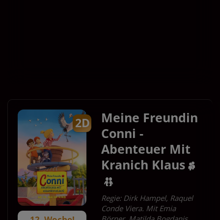
14:00
12:00
-
14:00
Für Tickets auf die Uhrzeit klicken.
Meine Freundin
2D
Conni -
Abenteuer Mit
Kranich Klaus
Regie: Dirk Hampel, Raquel
Conde Viera. Mit Emia
Börner, Matilda Bogdanis,
12. Woche!