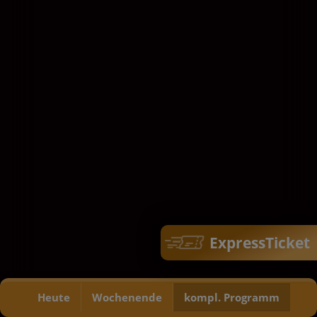
Baneen Ahmad Nayyef, Sajad
Mohamad Qasem, Waheed
Thabet Khreibat
Ein Mädchen kämpft im Irak
Filmauslese +
der 90er gegen die
Kunstverein
Widrigkeiten. Wird sie es
schaffen, den Festkuchen zu
backen und ihre Familie zu schützen?
Altersfreigabe:
105 Minuten
Do 22.10.
ExpressTicket
2D
20:00
Heute
Wochenende
kompl. Programm
Für Tickets auf die Uhrzeit klicken.