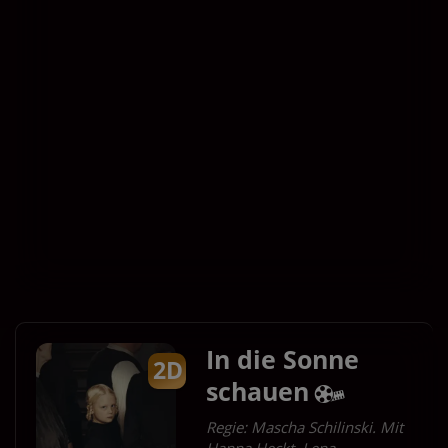
Sa 12.09.
So 13.09.
2D
4K
14:30
12:00
15:40
13:30
-
14:45
Für Tickets auf die Uhrzeit klicken.
In die Sonne
2D
schauen
Regie: Mascha Schilinski. Mit
Hanna Heckt, Lena