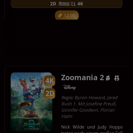
2D
4K
12:00
14:30
Für Tickets auf die Uhrzeit klicken.
Zoomania 2
4K
2D
Regie: Byron Howard, Jared
Bush 1. Mit Josefine Preuß,
Ginnifer Goodwin, Florian
Halm
Nick Wilde und Judy Hopps
treten nach einem großen Fall