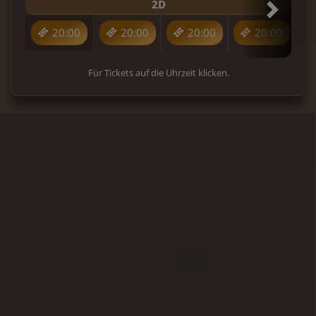
2D
20:00
20:00
20:00
20:00
Für Tickets auf die Uhrzeit klicken.
Vaiana
4K
2D
Catherine Laga´aia, Dwayne
Johnson und Rena Owen in
einem Film von Thomas Kail
Die 16-jährige Vaiana bricht
gegen alle Verbote auf, um ihr
Inselvolk vor der Hungersnot
4. Woche!
zu retten. Auf hoher See trifft
sie den legendären Halbgott