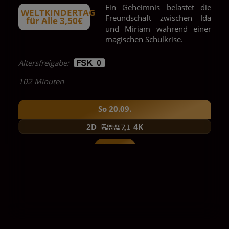
Ein Geheimnis belastet die
WELTKINDERTAG
Freundschaft zwischen Ida
für Alle 3,50€
und Miriam während einer
magischen Schulkrise.
Altersfreigabe:
102 Minuten
So 20.09.
2D
4K
12:00
14:30
Für Tickets auf die Uhrzeit klicken.