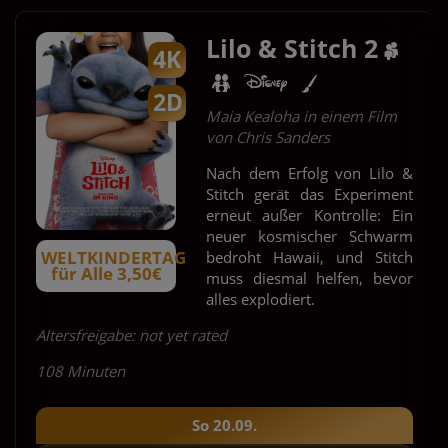
Lilo & Stitch 2
4K
2D
Maia Kealoha in einem Film
von Chris Sanders
Nach dem Erfolg von Lilo &
Stitch gerät das Experiment
erneut außer Kontrolle: Ein
neuer kosmischer Schwarm
WELTKINDERTAG
bedroht Hawaii, und Stitch
für Alle 3,50€
muss diesmal helfen, bevor
alles explodiert.
Altersfreigabe: not yet rated
108 Minuten
So 20.09.