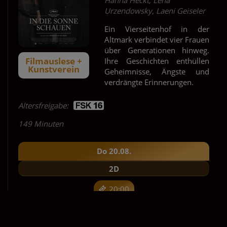
Urzendowsky, Laeni Geiseler
Ein Vierseitenhof in der
Altmark verbindet vier Frauen
über Generationen hinweg.
Filmauslese +
Ihre Geschichten enthüllen
Kunstverein
Geheimnisse, Ängste und
verdrängte Erinnerungen.
Altersfreigabe:
149 Minuten
Do 20.08.
2D
20:00
Für Tickets auf die Uhrzeit klicken.