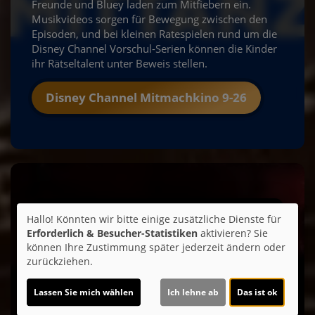
Freunde und Bluey laden zum Mitfiebern ein.
Musikvideos sorgen für Bewegung zwischen den
Episoden, und bei kleinen Ratespielen rund um die
Disney Channel Vorschul-Serien können die Kinder
ihr Rätseltalent unter Beweis stellen.
Disney Channel Mitmachkino 9-26
Hallo! Könnten wir bitte einige zusätzliche Dienste für
Erforderlich & Besucher-Statistiken
aktivieren? Sie
können Ihre Zustimmung später jederzeit ändern oder
zurückziehen.
Lassen Sie mich wählen
Ich lehne ab
Das ist ok